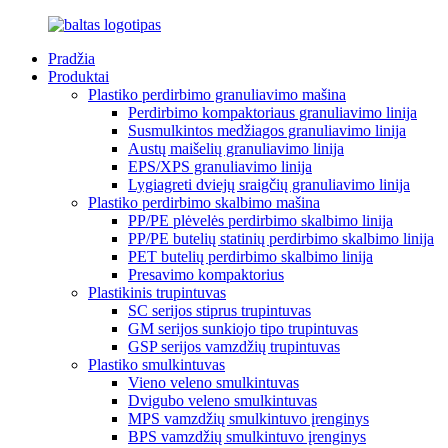
Pradžia
Produktai
Plastiko perdirbimo granuliavimo mašina
Perdirbimo kompaktoriaus granuliavimo linija
Susmulkintos medžiagos granuliavimo linija
Austų maišelių granuliavimo linija
EPS/XPS granuliavimo linija
Lygiagreti dviejų sraigčių granuliavimo linija
Plastiko perdirbimo skalbimo mašina
PP/PE plėvelės perdirbimo skalbimo linija
PP/PE butelių statinių perdirbimo skalbimo linija
PET butelių perdirbimo skalbimo linija
Presavimo kompaktorius
Plastikinis trupintuvas
SC serijos stiprus trupintuvas
GM serijos sunkiojo tipo trupintuvas
GSP serijos vamzdžių trupintuvas
Plastiko smulkintuvas
Vieno veleno smulkintuvas
Dvigubo veleno smulkintuvas
MPS vamzdžių smulkintuvo įrenginys
BPS vamzdžių smulkintuvo įrenginys