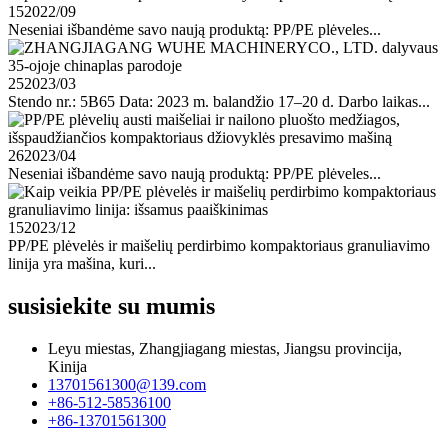
15
2022/09
Neseniai išbandėme savo naują produktą: PP/PE plėveles...
25
2023/03
Stendo nr.: 5B65 Data: 2023 m. balandžio 17–20 d. Darbo laikas...
26
2023/04
Neseniai išbandėme savo naują produktą: PP/PE plėveles...
15
2023/12
PP/PE plėvelės ir maišelių perdirbimo kompaktoriaus granuliavimo
linija yra mašina, kuri...
susisiekite su mumis
Leyu miestas, Zhangjiagang miestas, Jiangsu provincija,
Kinija
13701561300@139.com
+86-512-58536100
+86-13701561300