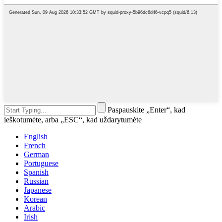
Paspauskite „Enter“, kad
ieškotumėte, arba „ESC“, kad uždarytumėte
English
French
German
Portuguese
Spanish
Russian
Japanese
Korean
Arabic
Irish