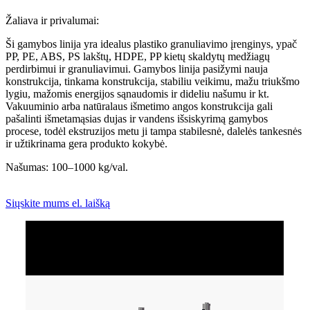
Žaliava ir privalumai:
Ši gamybos linija yra idealus plastiko granuliavimo įrenginys, ypač
PP, PE, ABS, PS lakštų, HDPE, PP kietų skaldytų medžiagų
perdirbimui ir granuliavimui. Gamybos linija pasižymi nauja
konstrukcija, tinkama konstrukcija, stabiliu veikimu, mažu triukšmo
lygiu, mažomis energijos sąnaudomis ir dideliu našumu ir kt.
Vakuuminio arba natūralaus išmetimo angos konstrukcija gali
pašalinti išmetamąsias dujas ir vandens išsiskyrimą gamybos
procese, todėl ekstruzijos metu ji tampa stabilesnė, dalelės tankesnės
ir užtikrinama gera produkto kokybė.
Našumas: 100–1000 kg/val.
Siųskite mums el. laišką