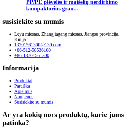
PP/PE plėvelės ir maišelių perdirbimo
kompaktorius gran...
susisiekite su mumis
Leyu miestas, Zhangjiagang miestas, Jiangsu provincija,
Kinija
13701561300@139.com
+86-512-58536100
+86-13701561300
Informacija
Produktai
Paraiška
Apie mus
Naujienos
Susisiekite su mumis
Ar yra kokių nors produktų, kurie jums
patinka?