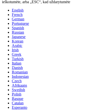
ieškotumėte, arba „ESC“, kad uždarytumėte
English
French
German
Portuguese
Spanish
Russian
Japanese
Korean
Arabic
Irish
Greek
Turkish
Italian
Danish
Romanian
Indonesian
Czech
Afrikaans
Swedish
Polish
Basque
Catalan
Esperanto