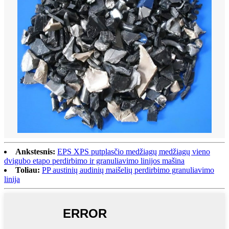
Ankstesnis:
EPS XPS putplasčio medžiagų medžiagų vieno
dvigubo etapo perdirbimo ir granuliavimo linijos mašina
Toliau:
PP austinių audinių maišelių perdirbimo granuliavimo
linija