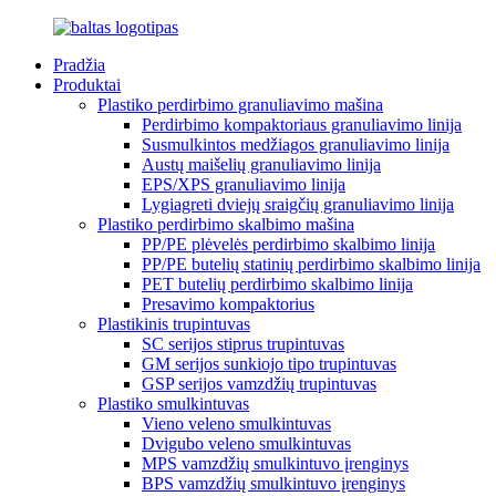
Pradžia
Produktai
Plastiko perdirbimo granuliavimo mašina
Perdirbimo kompaktoriaus granuliavimo linija
Susmulkintos medžiagos granuliavimo linija
Austų maišelių granuliavimo linija
EPS/XPS granuliavimo linija
Lygiagreti dviejų sraigčių granuliavimo linija
Plastiko perdirbimo skalbimo mašina
PP/PE plėvelės perdirbimo skalbimo linija
PP/PE butelių statinių perdirbimo skalbimo linija
PET butelių perdirbimo skalbimo linija
Presavimo kompaktorius
Plastikinis trupintuvas
SC serijos stiprus trupintuvas
GM serijos sunkiojo tipo trupintuvas
GSP serijos vamzdžių trupintuvas
Plastiko smulkintuvas
Vieno veleno smulkintuvas
Dvigubo veleno smulkintuvas
MPS vamzdžių smulkintuvo įrenginys
BPS vamzdžių smulkintuvo įrenginys