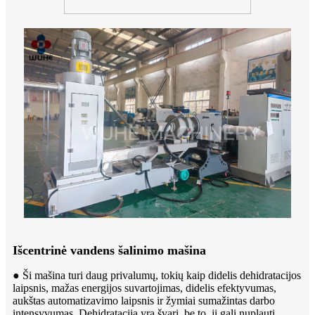
Išcentrinė vandens šalinimo mašina
● Ši mašina turi daug privalumų, tokių kaip didelis dehidratacijos
laipsnis, mažas energijos suvartojimas, didelis efektyvumas,
aukštas automatizavimo laipsnis ir žymiai sumažintas darbo
intensyvumas. Dehidratacija yra švari, be to, ji gali nuplauti