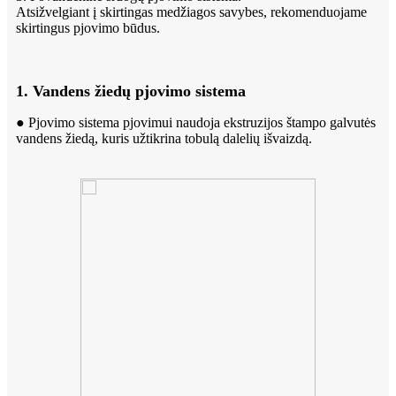
Atsižvelgiant į skirtingas medžiagos savybes, rekomenduojame
skirtingus pjovimo būdus.
1. Vandens žiedų pjovimo sistema
● Pjovimo sistema pjovimui naudoja ekstruzijos štampo galvutės
vandens žiedą, kuris užtikrina tobulą dalelių išvaizdą.